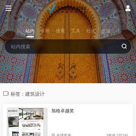
站内
常用
搜索
工具
社区
生活
标签：建筑设计
旭格卓越奖
全球奖项
2年前 (2024)