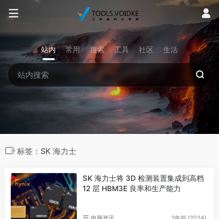
站内
常用
搜索
工具
社区
生活
标签：SK 海力士
SK 海力士将 3D 检测装置集成到高档
12 层 HBM3E 良率和生产能力
电脑资讯
2年前 (2024)