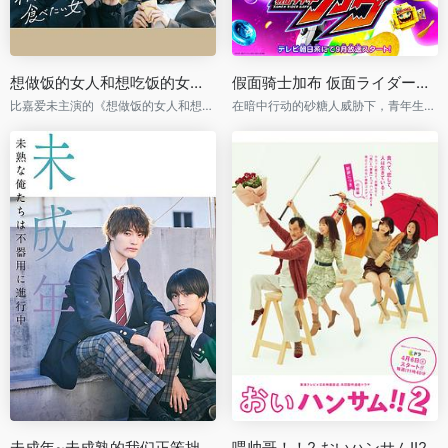
想做饭的女人和想吃饭的女人 第二季 作りたい女と食べたい女 Season 2
假面骑士加布 仮面ライダーガヴ
比嘉爱未主演的《想做饭的女人和想吃饭的女人》续篇将于2024年初播出
在暗中行动的砂糖人威胁下，青年生真化身假面骑士加布
未成年~未成熟的我们正笨拙前行中~ 未成年～未熟な俺たちは不器用に進行中～
喂帅哥！！2 おいハンサム!!2