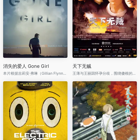
消失的爱人 Gone Girl
天下无贼
本片根据吉莉安·弗琳（Gillian Flynn）的同名小说改编
王薄与王丽因怀孕分歧，围绕傻根的辛苦钱展开一场贼与贼之间的斗智斗勇