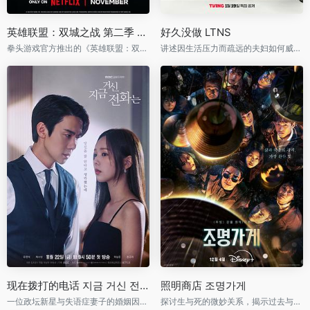
英雄联盟：双城之战 第二季 Arcane Season 2
好久没做 LTNS
拳头游戏官方推出的《英雄联盟：双城之战》，精彩呈现皮尔特沃夫与祖安的紧张对立
讲述因生活压力而疏远的夫妇如何威胁不忠情侣，重拾破裂关系的故事
现在拨打的电话 지금 거신 전화는
照明商店 조명가게
一位政坛新星与失语症妻子的婚姻因绑匪电话而崩溃，生活陷入巨大变故
探讨生与死的微妙关系，揭示过去与现在的交错故事