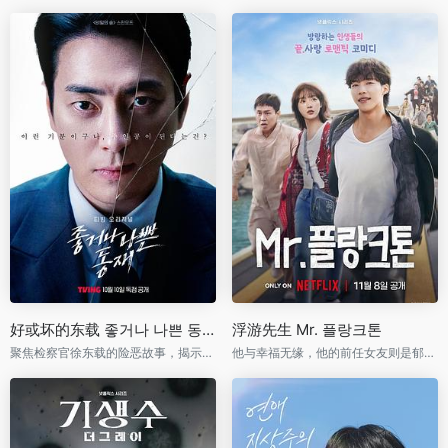
好或坏的东载 좋거나 나쁜 동재
浮游先生 Mr. 플랑크톤
聚焦检察官徐东载的险恶故事，揭示黑暗真相与正义抗争
他与幸福无缘，他的前任女友则是郁郁寡欢的准新娘