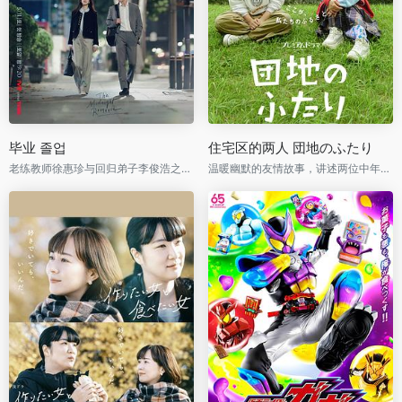
毕业 졸업
住宅区的两人 団地のふたり
老练教师徐惠珍与回归弟子李俊浩之间隐秘甜蜜的现实罗曼史
温暖幽默的友情故事，讲述两位中年女性的生活与成长