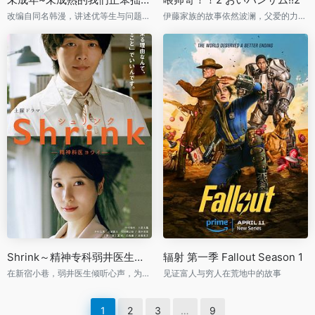
改编自同名韩漫，讲述优等生与问题儿童之间复杂的关系与成长故事
伊藤家族的故事依然波澜，父爱的力量在春天再次展现
Shrink～精神专科弱井医生～ Shrink―精神科医ヨワイ―
辐射 第一季 Fallout Season 1
在新宿小巷，弱井医生倾听心声，为精神病患者带来希望
见证富人与穷人在荒地中的故事
1
2
3
…
9