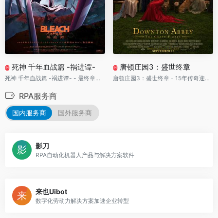
死神 千年血战篇 -祸进谭-
唐顿庄园3：盛世终章
N
N
死神 千年血战篇 -祸进谭- - 最终章全面封神！黑崎一护决战友哈巴赫，尸魂界百年血战迎来最惨烈终局
唐顿庄园3：盛世终章 - 15年传奇迎来最后谢幕！家族丑闻与财务危机同时爆发，百年庄园走到生死十字路口
RPA服务商
国内服务商
国外服务商
影刀
RPA自动化机器人产品与解决方案软件
来也Uibot
数字化劳动力解决方案加速企业转型