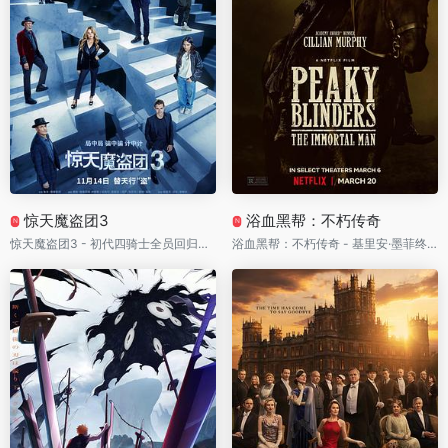
惊天魔盗团3
浴血黑帮：不朽传奇
N
N
惊天魔盗团3 - 初代四骑士全员回归！联手新生代魔术师盗取无价钻石，把全球犯罪帝国耍到彻底崩盘
浴血黑帮：不朽传奇 - 基里安·墨菲终极回归！汤米·谢尔比杀回战火中的伯明翰，为家族打响最血腥的最后一战