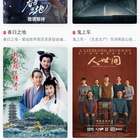
春日之地
鬼上车
N
N
春日之地 - 紫金陈早期灵异悬疑改编！大学神秘社团牵出八十年前禁忌实验，一件出土古物竟能改写所有人的命运
鬼上车 - 《无名女尸》导演再造公路噩梦！诡异乘客一旦坐进车里，关门、逃跑甚至死亡都无法让它下车