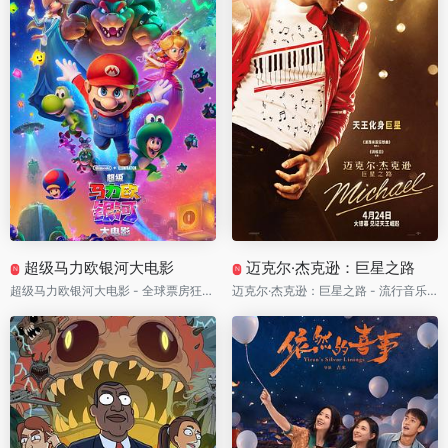
超级马力欧银河大电影
迈克尔·杰克逊：巨星之路
N
N
超级马力欧银河大电影 - 全球票房狂破10亿美元！马力欧冲出蘑菇王国杀向宇宙，耀西、罗莎塔与酷霸Jr.全员引爆银河大战
迈克尔·杰克逊：巨星之路 - 流行音乐之王震撼“复活”！亲侄子神还原传奇舞台，一代巨星如何征服全球终于被拍出来了