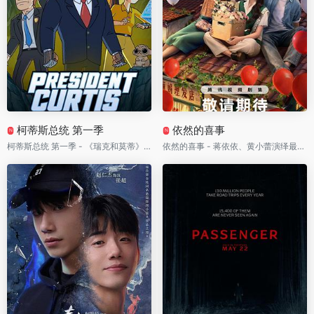
柯蒂斯总统 第一季
依然的喜事
N
N
柯蒂斯总统 第一季 - 《瑞克和莫蒂》首部衍生剧杀疯了！总统亲自硬刚外星怪物，白宫每天都在拯救世界
依然的喜事 - 蒋依依、黄小蕾演绎最特别母女档！通灵女孩回乡操办白事，却把人间最难放下的遗憾全翻了出来