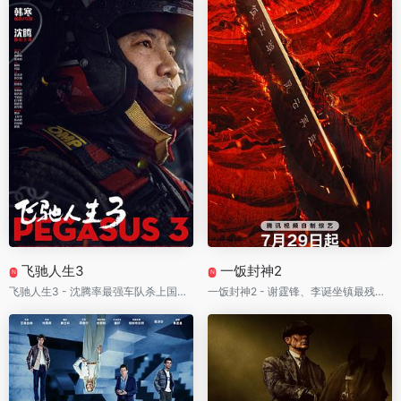
飞驰人生3
一饭封神2
N
N
飞驰人生3 - 沈腾率最强车队杀上国际赛场！终极拉力赛全面失控，这一次不只争冠军，更要掀翻幕后黑手
一饭封神2 - 谢霆锋、李诞坐镇最残酷厨神战场！百位高手一锅定生死，每道菜都可能让全场瞬间封神