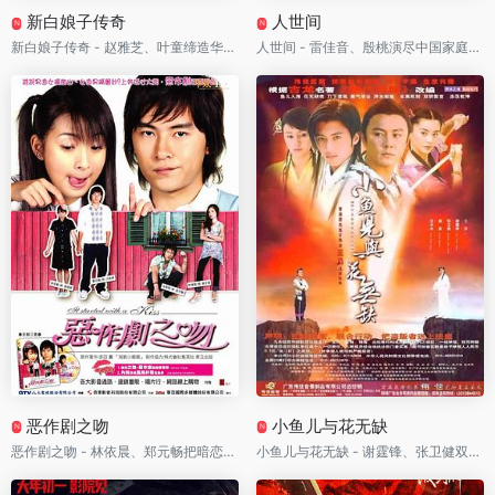
新白娘子传奇
人世间
N
N
新白娘子传奇 - 赵雅芝、叶童缔造华语神话巅峰！千年蛇妖为爱逆天改命，一曲《千年等一回》唱哭几代人
人世间 - 雷佳音、殷桃演尽中国家庭五十年悲欢！一条光字片小巷，装下整整一代人的命运沉浮
恶作剧之吻
小鱼儿与花无缺
N
N
恶作剧之吻 - 林依晨、郑元畅把暗恋拍成青春神话！笨蛋少女倒追天才校草，甜到全亚洲集体沦陷
小鱼儿与花无缺 - 谢霆锋、张卫健双雄对决！江湖第一恶人与绝世公子联手，竟被一场惊天阴谋逼到手足相残