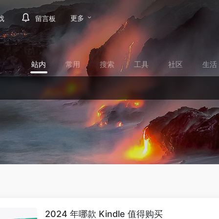
更多
戏
留言板
站内
常用
搜索
工具
社区
生活
2024 年哪款 Kindle 值得购买