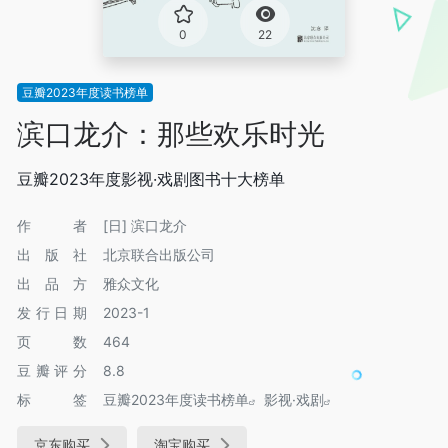
0
22
豆瓣2023年度读书榜单
滨口龙介：那些欢乐时光
豆瓣2023年度影视·戏剧图书十大榜单
作者
[日] 滨口龙介
出版社
北京联合出版公司
出品方
雅众文化
发行日期
2023-1
页数
464
豆瓣评分
8.8
标签
豆瓣2023年度读书榜单
影视·戏剧
京东购买
淘宝购买