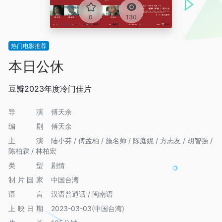
0
130
热门电影推荐
本日公休
豆瓣2023年度冷门佳片
导演
傅天余
编剧
傅天余
主演
陆小芬 / 傅孟柏 / 施名帅 / 陈庭妮 / 方志友 / 胡智强 /
陈柏霖 / 林柏宏
类型
剧情
制片国家
中国台湾
语言
汉语普通话 / 闽南语
上映日期
2023-03-03(中国台湾)