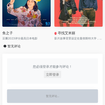
鱼之子
寻找艾米丽
N
豆瓣2023评分最高日本电影
影片故事背景设定在曼彻斯特大学，精准捕捉了女权活动、短视频热点等当代年轻人的日常碎片。痴心歌手（斯派克·费恩 饰）鼓起勇气想打给暗恋对象艾米丽，却拿错了号码——阴差阳错联系上焦头烂额的心理学系学生（安格瑞·赖斯 饰）。两人一拍即合组队，在校园与伦敦街头展开""寻人行动""，却没 料到这一路乌龙频出、搅动整所大学的风波，也逼着他们直面自己真正在找的是那个人——还是某种不敢承认的期待。
暂无评论
您必须登录才能参与评论！
立即登录
暂无评论...