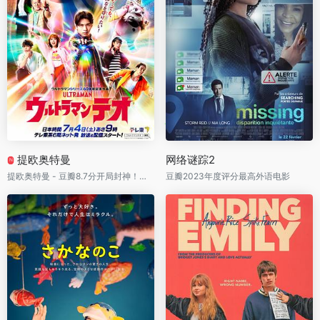
提欧奥特曼
网络谜踪2
N
提欧奥特曼 - 豆瓣8.7分开局封神！故乡被怪兽彻底摧毁，孤独外星人化身蓝色巨人守护地球
豆瓣2023年度评分最高外语电影