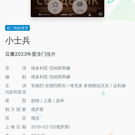
0
354
热门电影推荐
小士兵
豆瓣2023年度冷门佳片
导演
维多利亚·范纳西蒂娜
编剧
维多利亚·范纳西蒂娜
主演
安德烈·安德烈耶夫 / 维克多·多勃朗拉沃夫 / 达莉娅·
乌苏利亚克
类型
剧情 / 儿童 / 战争
制片国家
俄罗斯
语言
俄语
上映日期
2019-02-22(俄罗斯)