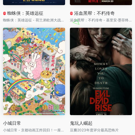
蜘蛛侠：英雄远征
浴血黑帮：不朽传奇
N
N
蜘蛛侠：英雄远征 - 荷兰弟欧洲大战神秘客！钢铁侠离去后的第一战，彼得·帕克直接被逼到身份彻底曝光
浴血黑帮：不朽传奇 - 基里安·墨菲终极回归！汤米·谢尔比杀回战火中的伯明翰，为家族打响最血腥的最后一战
小城日常
鬼玩人崛起
小城日常 - 京都动画王炸回归！一座平凡小城彻底失控，每分钟都能笑出新的精神状态
豆瓣2023年度评分最高恐怖片