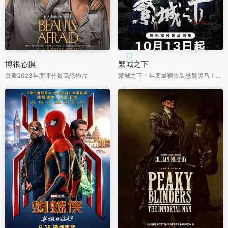
博很恐惧
繁城之下
豆瓣2023年度评分最高恐怖片
繁城之下 - 年度最狠古装悬疑黑马！一具具离奇尸体撕开繁华县城最肮脏的秘密