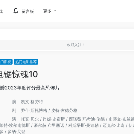
更多
戏
留言板
欢迎入驻！
热门影视
热门电影推荐
电锯惊魂10
瓣2023年度评分最高恐怖片
导演
凯文·格劳特
编剧
乔什·斯托博格 / 皮特·古德芬格
主演
托宾·贝尔 / 肖妮·史密斯 / 西诺薇·玛考迪·伦德 / 史蒂文·布兰德
莱特·埃尔南德斯 / 豪尔赫·布里塞诺 / 科斯塔斯·曼迪勒 / 迈克尔·比奇 / 伊
多 / 多纳·戈登