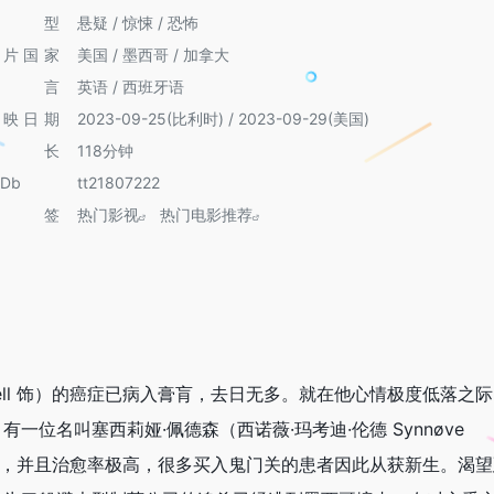
类型
悬疑 / 惊悚 / 恐怖
制片国家
美国 / 墨西哥 / 加拿大
语言
英语 / 西班牙语
上映日期
2023-09-25(比利时) / 2023-09-29(美国)
片长
118分钟
MDb
tt21807222
标签
热门影视
热门电影推荐
n Bell 饰）的癌症已病入膏肓，去日无多。就在他心情极度低落之
位名叫塞西莉娅·佩德森（西诺薇·玛考迪·伦德 Synnøve
新型疗法，并且治愈率极高，很多买入鬼门关的患者因此从获新生。渴