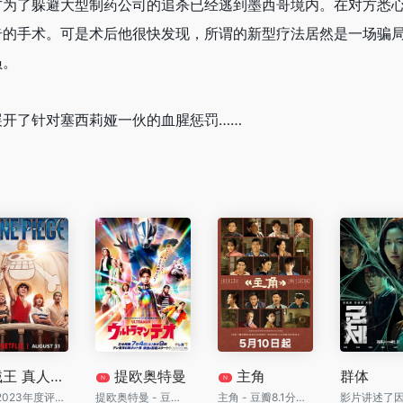
方为了躲避大型制药公司的追杀已经逃到墨西哥境内。在对方悉
奇的手术。可是术后他很快发现，所谓的新型疗法居然是一场骗
员。
开了针对塞西莉娅一伙的血腥惩罚……
海贼王 真人版 第一季
提欧奥特曼
主角
群体
N
N
豆瓣2023年度评分最高英美新剧
提欧奥特曼 - 豆瓣8.7分开局封神！故乡被怪兽彻底摧毁，孤独外星人化身蓝色巨人守护地球
主角 - 豆瓣8.1分年代大剧！刘浩存从放羊娃一路杀进秦腔之巅，四十八集演尽一个女人的逆天改命