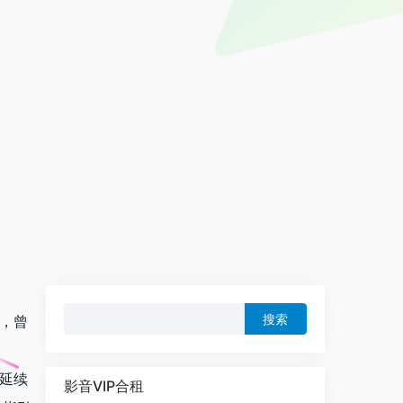
搜
际，曾
索：
望延续
影音VIP合租