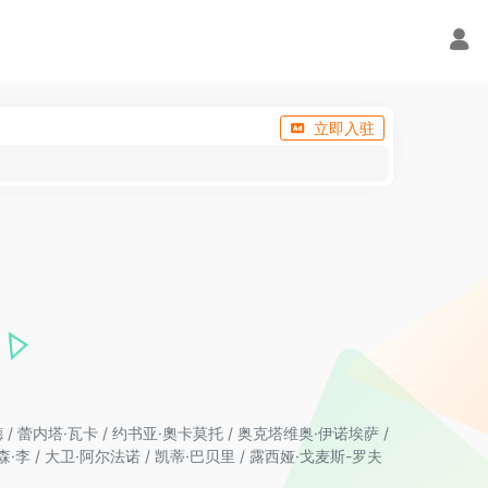
立即入驻
 / 蕾内塔·瓦卡 / 约书亚·奧卡莫托 / 奥克塔维奥·伊诺埃萨 /
森·李 / 大卫·阿尔法诺 / 凯蒂·巴贝里 / 露西娅·戈麦斯-罗夫