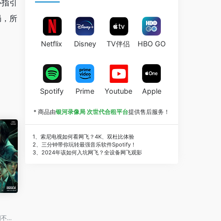
心指引
局，所
Netflix
Disney
TV伴侣
HBO GO
Spotify
Prime
Youtube
Apple
* 商品由
银河录像局 次世代合租平台
提供售后服务！
1、索尼电视如何看网飞？4K、双杜比体验
2、三分钟带你玩转最强音乐软件Spotify！
3、2024年该如何入坑网飞？全设备网飞观影
影片讲述了因不明感染事件而被封锁的建筑内，孤立无援的幸存者们对抗以无法预测形态进化的感染者的故事。