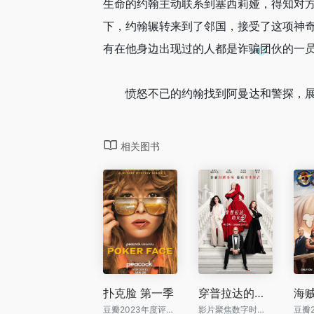
生命的约翰主动联系到塞西莉娅，得知对
下，约翰辗转来到了邻国，接受了这项神
有在他身边出现过的人都是诈骗团伙的一
愤怒不已的约翰找到阿曼达和警探，展
相关图书
扑克脸 第一季
穿普拉达的女王2
豆瓣2023年度评分最高英美新剧
影片聚焦数字时代下时尚行业的剧烈变革。当曾经引领潮流的时尚圣经《Runway》杂志陷入前所未有的生存危机，“时尚女魔头”米兰达（梅丽尔·斯特里普 饰）与昔日的“职场新人”安迪（安妮·海瑟薇 饰）再度相遇，一场席卷时尚圈的权力洗牌也由此展开