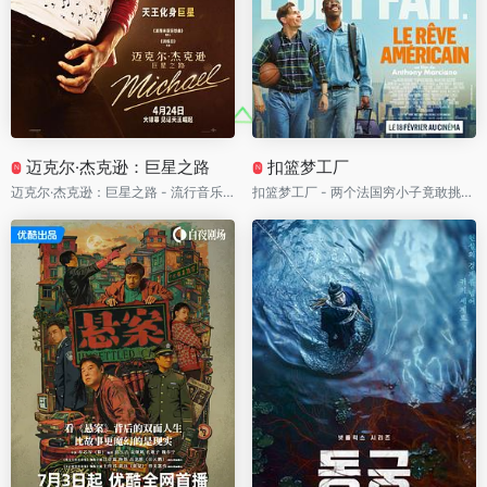
迈克尔·杰克逊：巨星之路
扣篮梦工厂
N
N
迈克尔·杰克逊：巨星之路 - 流行音乐之王震撼“复活”！亲侄子神还原传奇舞台，一代巨星如何征服全球终于被拍出来了
扣篮梦工厂 - 两个法国穷小子竟敢挑战NBA！从机场清洁工到造出篮球巨星，这场逆袭比电影还离谱