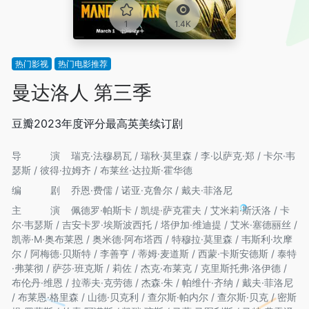
1
1.4K
热门影视
热门电影推荐
曼达洛人 第三季
豆瓣2023年度评分最高英美续订剧
导演
瑞克·法穆易瓦 / 瑞秋·莫里森 / 李·以萨克·郑 / 卡尔·韦
瑟斯 / 彼得·拉姆齐 / 布莱丝·达拉斯·霍华德
编剧
乔恩·费儒 / 诺亚·克鲁尔 / 戴夫·菲洛尼
主演
佩德罗·帕斯卡 / 凯缇·萨克霍夫 / 艾米莉·斯沃洛 / 卡
尔·韦瑟斯 / 吉安卡罗·埃斯波西托 / 塔伊加·维迪提 / 艾米·塞德丽丝 /
凯蒂·M·奥布莱恩 / 奥米德·阿布塔西 / 特穆拉·莫里森 / 韦斯利·坎摩
尔 / 阿梅德·贝斯特 / 李善亨 / 蒂姆·麦道斯 / 西蒙·卡斯安德斯 / 泰特
·弗莱彻 / 萨莎·班克斯 / 莉佐 / 杰克·布莱克 / 克里斯托弗·洛伊德 /
布伦丹·维恩 / 拉蒂夫·克劳德 / 杰森·朱 / 帕维什·齐纳 / 戴夫·菲洛尼
/ 布莱恩·格里森 / 山德·贝克利 / 查尔斯·帕内尔 / 查尔斯·贝克 / 密斯