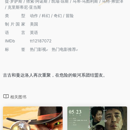
提·罗萨斯 / 侬索·阿诺斯 / 凯瑞·琼斯 / 马蒂·马图利斯 / 马特·弗雷泽
/ 克里斯蒂尼·亚当斯
类型
动作 / 科幻 / 奇幻 / 冒险
制片国家
美国
语言
英语
IMDb
tt12187072
标签
热门影视
热门电影推荐
古古和曼达洛人再次重聚，在危险的银河系团结盟友。
相关图书