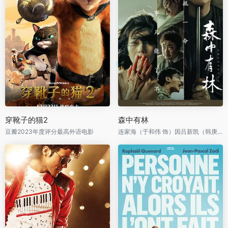
穿靴子的猫2
森中有林
豆瓣2023年度评分最高外语电影
连家海（于和伟 饰）因吕新凯（韩庚 饰）的意外而失明，错失了与爱人王秀义（高圆圆 饰）相会的机会