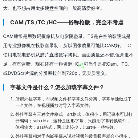
大、也不想占用太多硬盘空间的一般高清爱好者。
CAM /TS /TC /HC——俗称枪版，完全不考虑
CAM通常是用数码摄像机从电影院盗录。TS是在空的影院或是
用专业摄像机在投影室录制，所以图像质量可能比CAM好。TC
使用电视电影机从胶片直接数字拷贝。画面质量还不错,但亮度不
足，有些昏暗。现在还有一种资源HC。可当作是把Cam、TC、
或DVDScr片源的分辨率拉伸到720p，无实质意义。
字幕文件是什么？怎么加载字幕文件？
所谓外挂字幕，即视频文件和字幕文件分离，字幕单独做成了
一个文件，在视频播放时导入字幕文件。
外挂字幕有三种文件格式：srt格式，体积小，用记事本可以打
开编辑；sub+idx，这种是图形字幕，只能用字幕转换软件，
体积较大；ass格式，网上比较少，比srt多一些特效。
外挂字幕相对于内嵌字幕来说对视频的质量损害就会小很多，