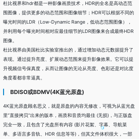
杜比视界和hdr都是一种影像画质技术，HDR的全名是高动态范
围图像，提供更多的动态范围和图像细节；HDR可以根据不同的
曝光时间的LDR（Low-Dynamic Range，低动态范围图像），
并利用每个曝光时间相对应最佳细节的LDR图像来合成最终HDR
图像。
杜比视界由美国杜比实验室推出的，通过增加动态元数据提升了
表现。通过提升亮度、扩展动态范围来提升影像效果。它可以提
升视频信号保真度，从而让图像的无论从亮度、色彩还是对比度
角度看都非常逼真。
BDISO或BDMV(4K蓝光原盘)
4K蓝光原盘顾名思义，就是原盘的内容无修改，可视为从蓝光盘
里”直接拷贝”出来的版本，画质和音质均最佳 (无损)，与正版盘
完全一致，且包含了光盘所有内容 (影片花絮、字幕、导航菜
单、多语言多音轨、HDR 信息等等)，但其文件体积很大，一部