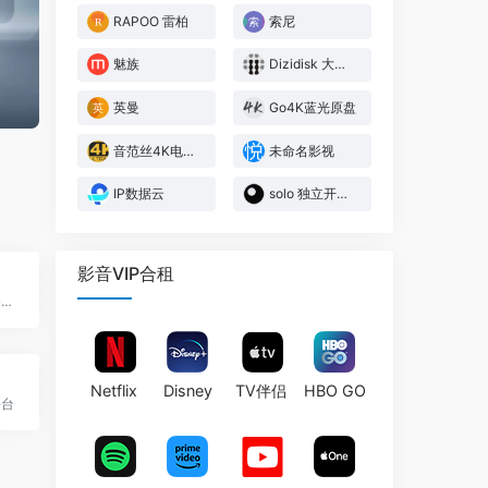
RAPOO 雷柏
索尼
魅族
Dizidisk 大嘴盘
英曼
Go4K蓝光原盘
音范丝4K电影世界
未命名影视
IP数据云
solo 独立开发者社区
影音VIP合租
全球知名的相机与影像设备制造商
Netflix
Disney
TV伴侣
HBO GO
平台