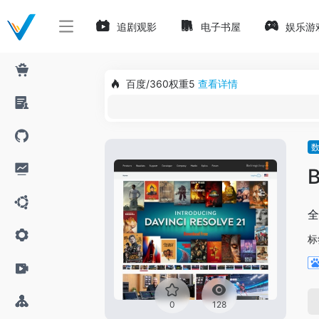
追剧观影
电子书屋
娱乐游
百度/360权重5
查看详情
B
全
标
0
128