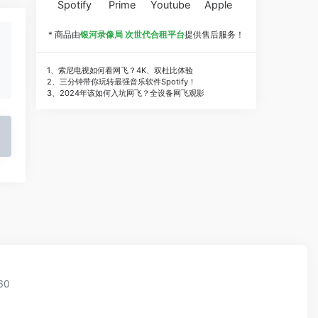
Spotify
Prime
Youtube
Apple
* 商品由
银河录像局 次世代合租平台
提供售后服务！
1、索尼电视如何看网飞？4K、双杜比体验
2、三分钟带你玩转最强音乐软件Spotify！
3、2024年该如何入坑网飞？全设备网飞观影
60