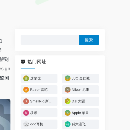
搜
拍
索：
影
了解到
热门网址
ign
频监测
达尔优
JJC 金佳诚
Razer 雷蛇
Nikon 尼康
SmallRig 斯莫格
DJI 大疆
极米
Apple 苹果
qdc耳机
科大讯飞