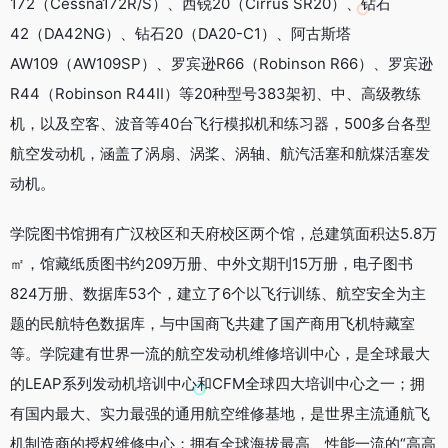
172（Cessna172R/S）、西锐20（Cirrus SR20）、钻石
42（DA42NG）、钻石20（DA20-C1）、阿古斯塔
AW109（AW109SP）、罗宾逊R66（Robinson R66）、罗宾逊
R44（Robinson R44II）等20种型号383架初、中、高级教练
机，以及空客、波音等40台飞行模拟机和练习器，500多台各型
航空发动机，涵盖了涡扇、涡桨、涡轴、航汽活塞和航煤活塞发
动机。
学院图书馆拥有广汉校区和天府校区两个馆，总建筑面积达5.8万
㎡，馆藏纸质图书约209万册、中外文期刊15万册，电子图书
824万册、数据库53个，建立了6个以飞行训练、航空安全为主
题的民航特色数据库，与中国商飞共建了国产商用飞机特藏室
等。学院建有世界一流的航空发动机维修培训中心，是全球最大
的LEAP系列发动机培训中心和CFM全球四大培训中心之一；拥
有国内最大、实力最强的通用航空维修基地，是世界主流通航飞
机制造商的授权维修中心；拥有全球海拔最高、性能一流的“高高