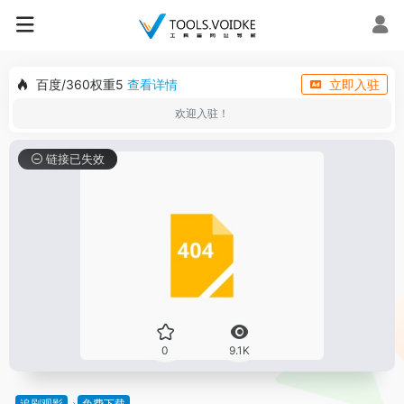
百度/360权重5
查看详情
立即入驻
欢迎入驻！
链接已失效
0
9.1K
追剧观影
免费下载