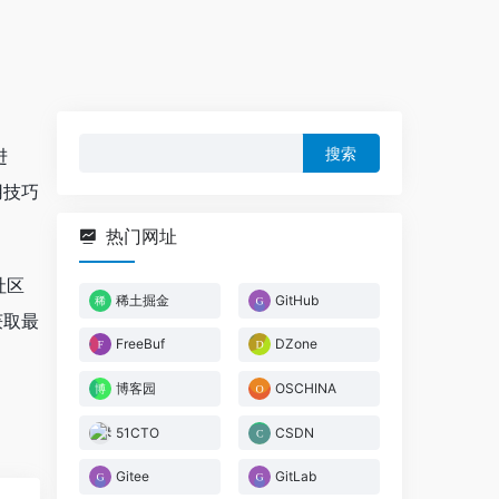
搜
进
索：
用技巧
热门网址
社区
稀土掘金
GitHub
获取最
FreeBuf
DZone
博客园
OSCHINA
51CTO
CSDN
Gitee
GitLab