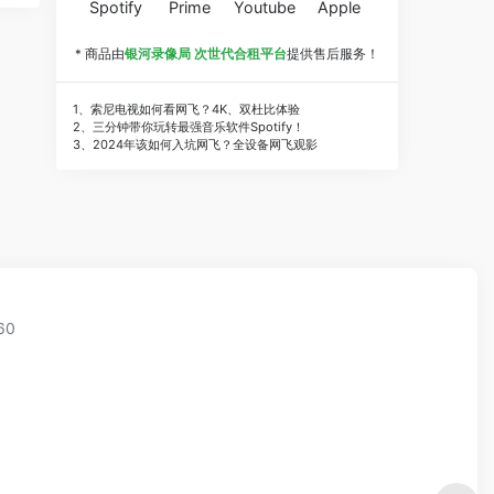
Spotify
Prime
Youtube
Apple
* 商品由
银河录像局 次世代合租平台
提供售后服务！
1、索尼电视如何看网飞？4K、双杜比体验
2、三分钟带你玩转最强音乐软件Spotify！
3、2024年该如何入坑网飞？全设备网飞观影
60