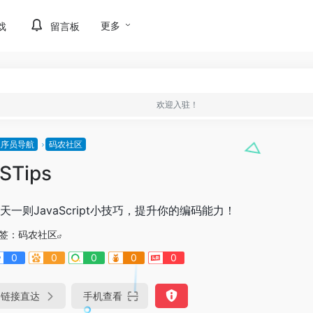
更多
戏
留言板
欢迎入驻！
程序员导航
码农社区
STips
天一则JavaScript小技巧，提升你的编码能力！
签：
码农社区
0
0
0
0
0
链接直达
手机查看