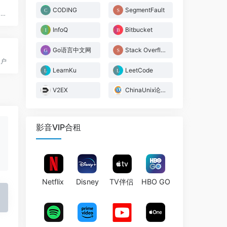
CODING
SegmentFault
印记中文是最权威是技术中文文档社区
InfoQ
Bitbucket
Go语言中文网
Stack Overflow
门户
LearnKu
LeetCode
V2EX
ChinaUnix论坛
影音VIP合租
Netflix
Disney
TV伴侣
HBO GO