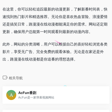
在这里，你可以轻松追踪最新的动漫更新，了解新番时间表，快
速找到热门影片和精选推荐。无论你是喜欢热血冒险、浪漫爱情
还是搞笑日常，路漫漫在线动漫都能满足你的需求。网站还定期
更新，确保用户总能第一时间观看到最新的动漫内容。
此外，网站的分类清晰，用户可以根据自己的喜好轻松浏览各类
影片，享受无广告、完全免费的观看体验。无论是在家还是外
出，路漫漫在线动漫都是你追番的理想选择。
相关导航
AcFun番剧
AcFun是一家弹幕视频网站