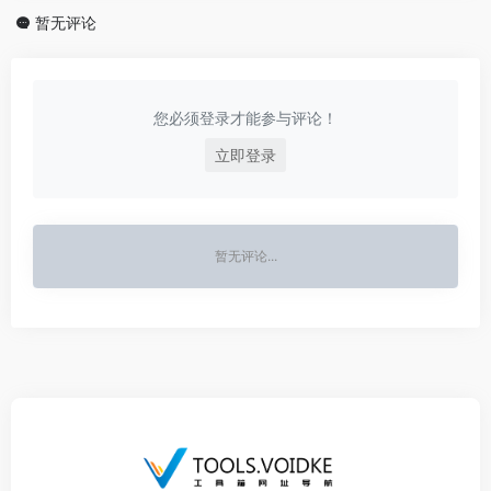
暂无评论
您必须登录才能参与评论！
立即登录
暂无评论...