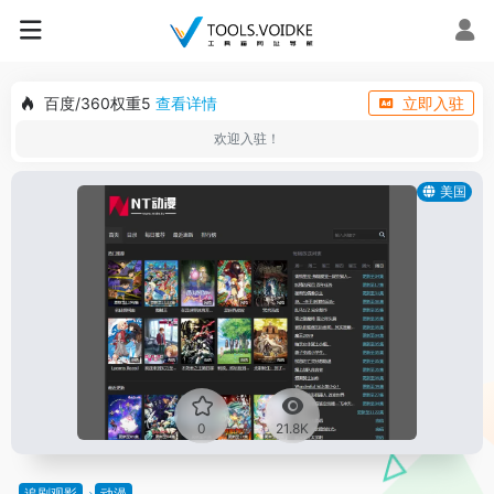
百度/360权重5
查看详情
立即入驻
欢迎入驻！
美国
0
21.8K
追剧观影
动漫