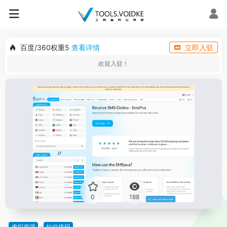
百度/360权重5
查看详情
立即入驻
欢迎入驻！
0
188
虚拟资源
短信接码