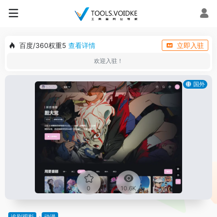
百度/360权重5
查看详情
立即入驻
欢迎入驻！
国外
0
10.6K
追剧观影
动漫