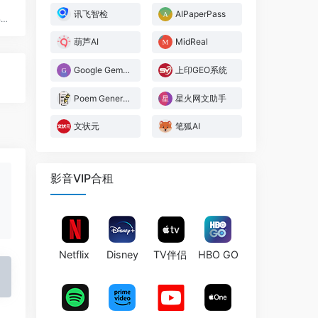
讯飞智检
AIPaperPass
智能文本助手，助您轻松解决生活与工作中的各种问题
葫芦AI
MidReal
Google Gemini
上印GEO系统
Poem Generator
星火网文助手
文状元
笔狐AI
影音VIP合租
Netflix
Disney
TV伴侣
HBO GO