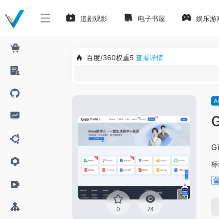
追剧观影
电子书屋
娱乐游
百度/360权重5
查看详情
A
G
标
0
74