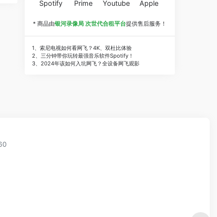
Spotify
Prime
Youtube
Apple
* 商品由
银河录像局 次世代合租平台
提供售后服务！
1、索尼电视如何看网飞？4K、双杜比体验
2、三分钟带你玩转最强音乐软件Spotify！
3、2024年该如何入坑网飞？全设备网飞观影
60