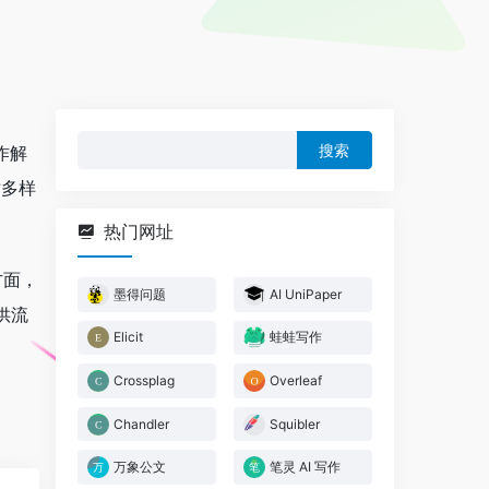
搜
作解
索：
对多样
热门网址
方面，
墨得问题
AI UniPaper
供流
Elicit
蛙蛙写作
Crossplag
Overleaf
Chandler
Squibler
万象公文
笔灵 AI 写作