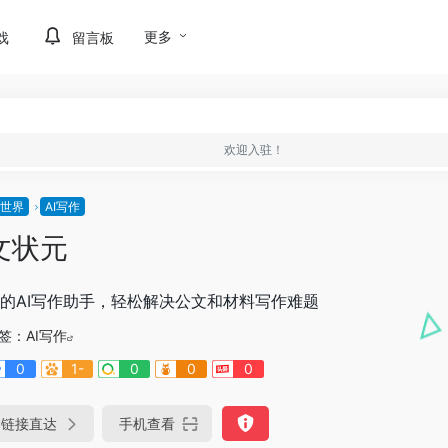
更多
戏
留言板
欢迎入驻！
I世界
AI写作
文状元
的AI写作助手，轻松解决公文和材料写作难题
签：
AI写作
0
1-
0
0
0
链接直达
手机查看