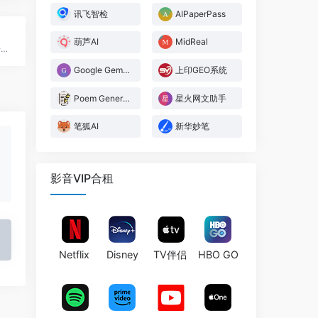
讯飞智检
AIPaperPass
葫芦AI
MidReal
改写、编辑和改变文本的语气，提高清晰度和理解力
Google Gemini
上印GEO系统
Poem Generator
星火网文助手
笔狐AI
新华妙笔
影音VIP合租
Netflix
Disney
TV伴侣
HBO GO