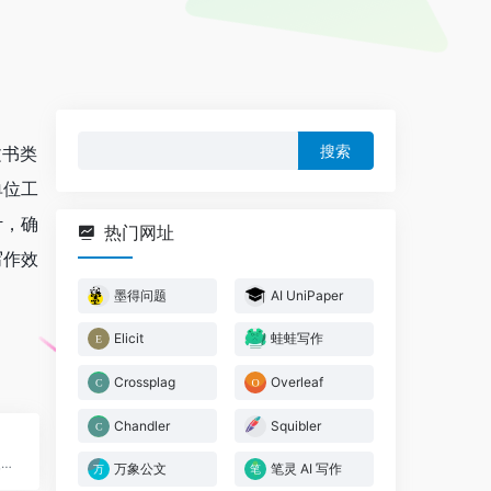
搜
文书类
索：
单位工
计，确
热门网址
写作效
墨得问题
AI UniPaper
Elicit
蛙蛙写作
Crossplag
Overleaf
Chandler
Squibler
帮助用户重新表达句子，改写段落，重写文章，检查语法并消除抄袭
万象公文
笔灵 AI 写作