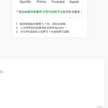
Spotify
Prime
Youtube
Apple
* 商品由
银河录像局 次世代合租平台
提供售后服务！
1、索尼电视如何看网飞？4K、双杜比体验
2、三分钟带你玩转最强音乐软件Spotify！
3、2024年该如何入坑网飞？全设备网飞观影
60