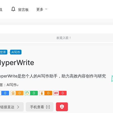
更多
戏
留言板
欢迎入驻！
I世界
AI写作
yperWrite
yperWrite是您个人的AI写作助手，助力高效内容创作与研究
签：
AI写作
0
0
0
0
0
链接直达
手机查看