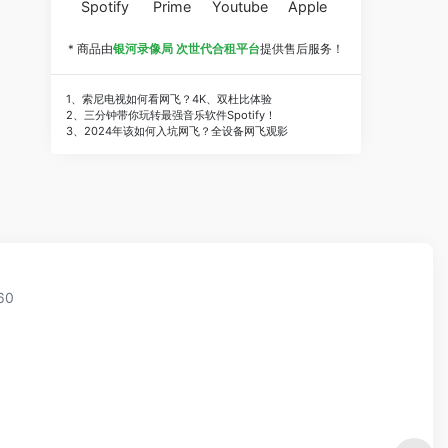
Spotify
Prime
Youtube
Apple
* 商品由
银河录像局 次世代合租平台
提供售后服务！
1、索尼电视如何看网飞？4K、双杜比体验
2、三分钟带你玩转最强音乐软件Spotify！
3、2024年该如何入坑网飞？全设备网飞观影
60