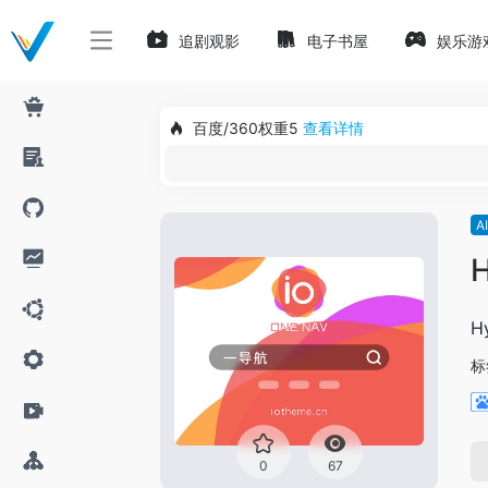
追剧观影
电子书屋
娱乐游
百度/360权重5
查看详情
A
H
H
标
0
67