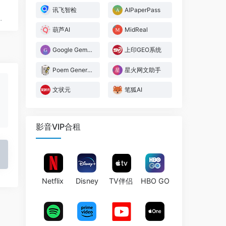
讯飞智检
AIPaperPass
助力智能创作与高效学习
葫芦AI
MidReal
Google Gemini
上印GEO系统
Poem Generator
星火网文助手
文状元
笔狐AI
影音VIP合租
Netflix
Disney
TV伴侣
HBO GO