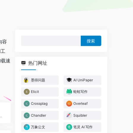
搜
内容
索：
I工
加载速
热门网址
墨得问题
AI UniPaper
Elicit
蛙蛙写作
Crossplag
Overleaf
Chandler
Squibler
通过输入描述快速查找名言、古诗词、谚语等，助力语言学习与写作
万象公文
笔灵 AI 写作