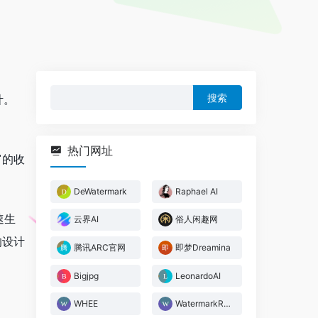
搜
计。
索：
热门网址
富的收
DeWatermark
Raphael AI
速生
云界AI
俗人闲趣网
的设计
腾讯ARC官网
即梦Dreamina
Bigjpg
LeonardoAI
WHEE
WatermarkRemoverAI