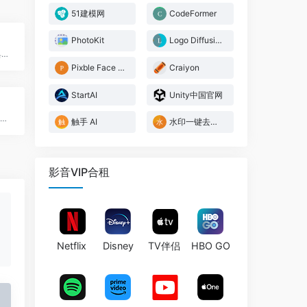
51建模网
CodeFormer
PhotoKit
Logo Diffusion
Kinetix提供AI表情创建工具，让玩家从视频中生成自定义表情
Pixble Face Swapper
Craiyon
StartAI
Unity中国官网
AI驱动的创作平台，轻松生成高质量艺术作品
触手 AI
水印一键去去去
影音VIP合租
Netflix
Disney
TV伴侣
HBO GO