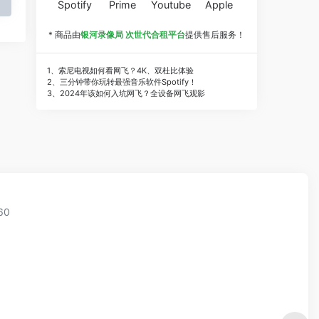
Spotify
Prime
Youtube
Apple
* 商品由
银河录像局 次世代合租平台
提供售后服务！
1、索尼电视如何看网飞？4K、双杜比体验
2、三分钟带你玩转最强音乐软件Spotify！
3、2024年该如何入坑网飞？全设备网飞观影
60