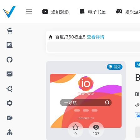
追剧观影
电子书屋
娱乐游
百度/360权重5
查看详情
A
国外
B
B
标
0
107