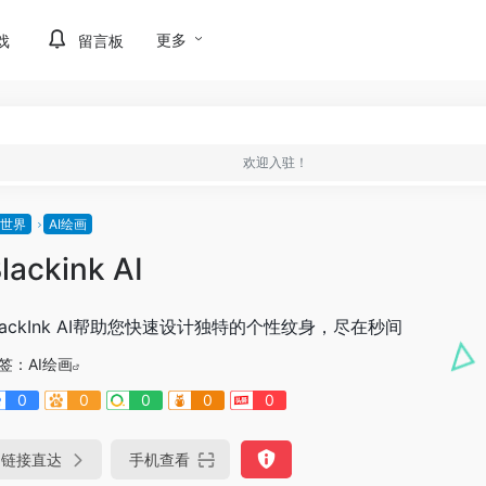
更多
戏
留言板
欢迎入驻！
I世界
AI绘画
lackink AI
lackInk AI帮助您快速设计独特的个性纹身，尽在秒间
签：
AI绘画
0
0
0
0
0
链接直达
手机查看