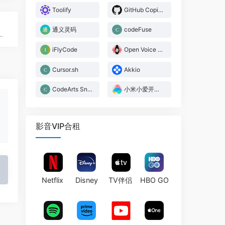
Toolify
GitHub Copilot
通义灵码
codeFuse
语言接口，简化数据分析，助力企业实时洞察
iFlyCode
Open Voice OS
Cursor.sh
Akkio
CodeArts Snap
小米小爱开放平台
影音VIP合租
Netflix
Disney
TV伴侣
HBO GO