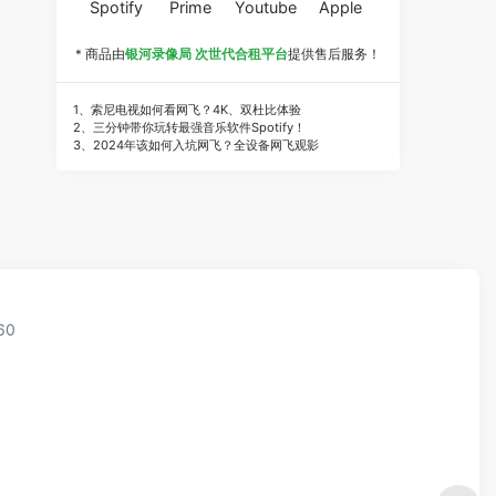
Spotify
Prime
Youtube
Apple
* 商品由
银河录像局 次世代合租平台
提供售后服务！
1、索尼电视如何看网飞？4K、双杜比体验
2、三分钟带你玩转最强音乐软件Spotify！
3、2024年该如何入坑网飞？全设备网飞观影
60