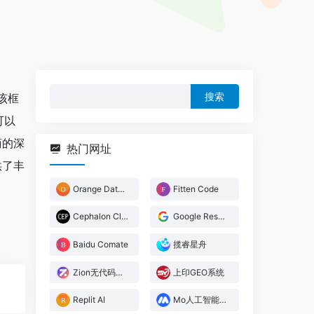
搜
该框
索：
可以
商的深
热门网址
供了丰
Orange Data Mining
Fitten Code
Cephalon Cloud
Google Research
Baidu Comate
揽睿星舟
Zion无代码开发平台
上印GEO系统
Replit AI
Mo人工智能教学实训平台