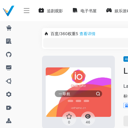
追剧观影
电子书屋
娱乐游
百度/360权重5
查看详情
A
L
L
标
0
46