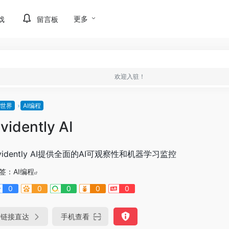
更多
戏
留言板
欢迎入驻！
I世界
AI编程
vidently AI
vidently AI提供全面的AI可观察性和机器学习监控
签：
AI编程
0
0
0
0
0
链接直达
手机查看