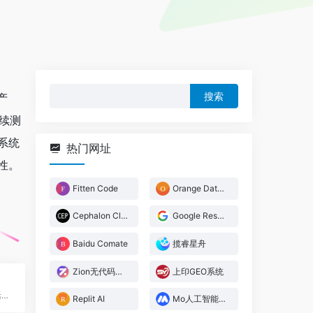
搜
产
索：
续测
行系统
热门网址
靠性。
Fitten Code
Orange Data Mining
Cephalon Cloud
Google Research
Baidu Comate
揽睿星舟
Zion无代码开发平台
上印GEO系统
Apache MXNet是一个灵活高效的深度学习库，适合研究原型和生产环境
Replit AI
Mo人工智能教学实训平台