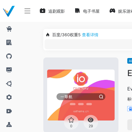
追剧观影
电子书屋
娱乐游
百度/360权重5
查看详情
A
E
E
标
0
29