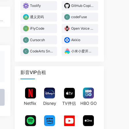
Toolify
GitHub Copilot
通义灵码
codeFuse
PyTorch是一个灵活、高效的开源深度学习框架，支持多种应用场景
iFlyCode
Open Voice OS
Cursor.sh
Akkio
CodeArts Snap
小米小爱开放平台
影音VIP合租
Netflix
Disney
TV伴侣
HBO GO