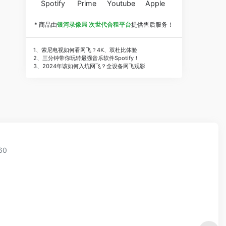
Spotify
Prime
Youtube
Apple
* 商品由
银河录像局 次世代合租平台
提供售后服务！
1、索尼电视如何看网飞？4K、双杜比体验
2、三分钟带你玩转最强音乐软件Spotify！
3、2024年该如何入坑网飞？全设备网飞观影
60