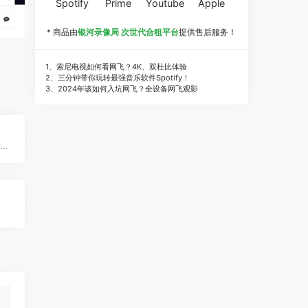
Spotify
Prime
Youtube
Apple
* 商品由
银河录像局 次世代合租平台
提供售后服务！
1、索尼电视如何看网飞？4K、双杜比体验
2、三分钟带你玩转最强音乐软件Spotify！
3、2024年该如何入坑网飞？全设备网飞观影
综合性视频平台，聚焦新青年文化需求，提供丰富优质的影视、综艺及体育内容