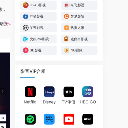
H243影视
奈飞影视
索，
哔嘀影视
梦梦影院
增强
午夜影视
热播之家
火狼Pro影院
素白白影视
BD影视
NO视频
影音VIP合租
Netflix
Disney
TV伴侣
HBO GO