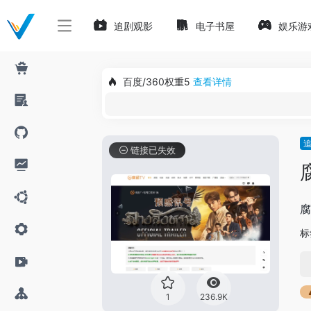
追剧观影
电子书屋
娱乐游
百度/360权重5
查看详情
链接已失效
腐
标
1
236.9K