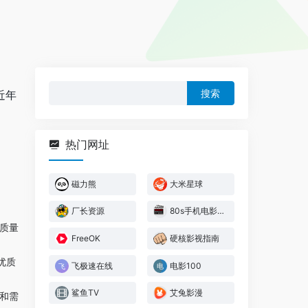
搜
近年
索：
热门网址
磁力熊
大米星球
厂长资源
80s手机电影网
质量
FreeOK
硬核影视指南
优质
飞极速在线
电影100
鲨鱼TV
艾兔影漫
和需