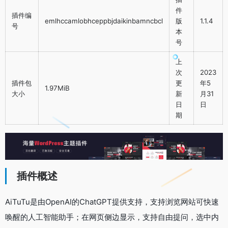
件
插件编
emlhccamlobhceppbjdaikinbamncbcl
版
1.1.4
号
本
号
上
次
2023
插件包
更
年5
1.97MiB
大小
新
月31
日
日
期
插件概述
AiTuTu是由OpenAI的ChatGPT提供支持，支持浏览网站可快速
唤醒的人工智能助手；在网页侧边显示，支持自由提问，选中内