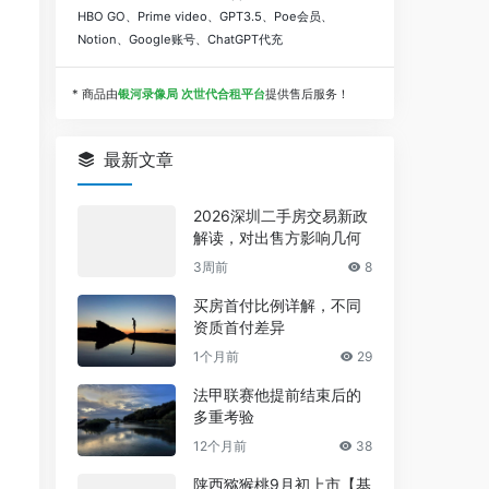
HBO GO、Prime video、GPT3.5、Poe会员、
Notion、Google账号、ChatGPT代充
* 商品由
银河录像局 次世代合租平台
提供售后服务！
最新文章
2026深圳二手房交易新政
解读，对出售方影响几何
3周前
8
买房首付比例详解，不同
资质首付差异
1个月前
29
法甲联赛他提前结束后的
多重考验
12个月前
38
陕西猕猴桃9月初上市【基