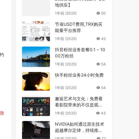
地供应】
1年前 (2025)
50
节省USDT费用,TRX购买
能量平台推荐
1年前 (2025)
42
抖音粉丝业务套餐0.1 – 10
约
00万粉丝
1年前 (2025)
54
快手粉丝业务24小时免费
1年前 (2025)
54
邂逅艺术与文化：免费看
看影院带来的不仅是观影
享受，更是精神的共鸣
微
1年前 (2025)
43
NVIDIA如何通过原生技术
超越摩尔定律，持续推进A
I发展
1年前 (2025)
72