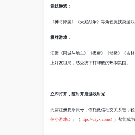
竞技游戏
：
《神将降魔》《天庭战争》等角色竞技类游戏
棋牌游戏
：
汇聚《同城斗地主》《掼蛋》《够级》《吉林
上好友组局，感受线下打牌般的热闹氛围。
立即打开，随时开启游戏时光
无需注册复杂账号，依托微信社交关系链，轻
信小游戏
」（
https://v2yx.com
）都能成为