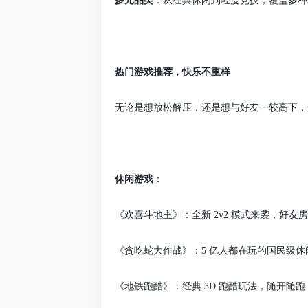
多元品类
：从经典休闲到轻度竞技，覆盖多种
热门游戏推荐，快乐不重样
无论是想放松解压，还是想与好友一较高下，
休闲游戏
：
《欢喜斗地主》：全新
2v2
模式来袭，好友房
《贪吃蛇大作战》：
5
亿人都在玩的国民级休
《地铁跑酷》：经典
3D
跑酷玩法，随开随跑