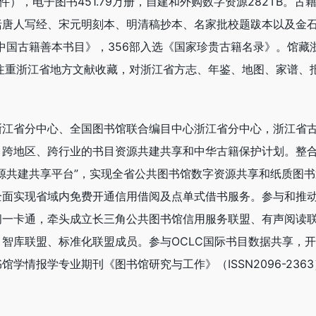
（件），电子图书451.79万册，自建和外购数字资源282TB。古
括唐人写经、宋元明刻本、明清稿抄本、名家批校题跋本以及金
《中国古籍善本书目》，356部入选《国家珍贵古籍名录》。馆藏
注重浙江省地方文献收藏，对浙江省方志、年鉴、地图、家谱、
浙江省分中心、全国图书馆联合编目中心浙江省分中心，浙江省
，跨地区、跨行业的书目资源共建共享和中华古籍保护计划。整
源共建共享平台”，实现全省公共图书馆数字资源共享和纸质图书
全面实现省域内免费开通信用借阅及点单式借书服务。参与和推
阅一卡通，牵头成立长三角公共图书馆信用服务联盟、有声阅读
智库联盟、标准化联盟成员。参与OCLC国际书目数据共享，
学情报学专业期刊《图书馆研究与工作》（ISSN2096-236