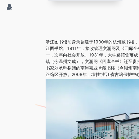
浙江图书馆前身为创建于1900年的杭州藏书楼，
江图书馆。1911年，接收管理文澜阁及《四库
一，次年向社会开放。1931年，大学路馆舍落成
镇（今温州文成），文澜阁《四库全书》迁至贵州
书家刘承幹捐赠的南浔嘉业堂藏书楼（今湖州南浔）
路馆区开放。2008年，增挂“浙江省古籍保护中心