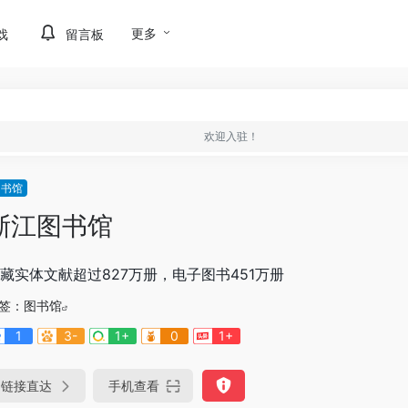
更多
戏
留言板
欢迎入驻！
图书馆
浙江图书馆
藏实体文献超过827万册，电子图书451万册
签：
图书馆
1
3-
1+
0
1+
链接直达
手机查看