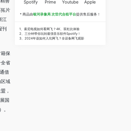
籍精善
Spotify
Prime
Youtube
Apple
石拓片
* 商品由
银河录像局 次世代合租平台
提供售后服务！
浙江
报刊
1、索尼电视如何看网飞？4K、双杜比体验
2、三分钟带你玩转最强音乐软件Spotify！
3、2024年该如何入坑网飞？全设备网飞观影
古籍保
合全省
通借
动区域
联盟，
开展国
3）。