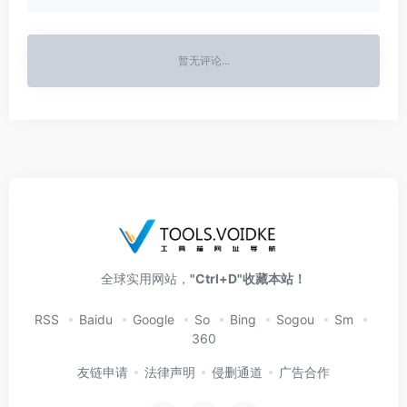
暂无评论...
全球实用网站，
"Ctrl+D"收藏本站！
RSS
Baidu
Google
So
Bing
Sogou
Sm
360
友链申请
法律声明
侵删通道
广告合作