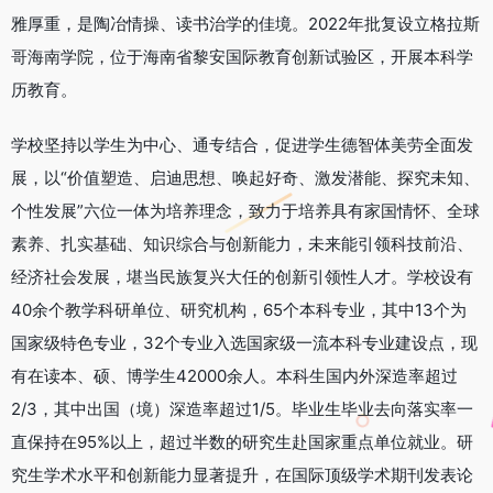
雅厚重，是陶冶情操、读书治学的佳境。2022年批复设立格拉斯
哥海南学院，位于海南省黎安国际教育创新试验区，开展本科学
历教育。
学校坚持以学生为中心、通专结合，促进学生德智体美劳全面发
展，以“价值塑造、启迪思想、唤起好奇、激发潜能、探究未知、
个性发展”六位一体为培养理念，致力于培养具有家国情怀、全球
素养、扎实基础、知识综合与创新能力，未来能引领科技前沿、
经济社会发展，堪当民族复兴大任的创新引领性人才。学校设有
40余个教学科研单位、研究机构，65个本科专业，其中13个为
国家级特色专业，32个专业入选国家级一流本科专业建设点，现
有在读本、硕、博学生42000余人。本科生国内外深造率超过
2/3，其中出国（境）深造率超过1/5。毕业生毕业去向落实率一
直保持在95%以上，超过半数的研究生赴国家重点单位就业。研
究生学术水平和创新能力显著提升，在国际顶级学术期刊发表论