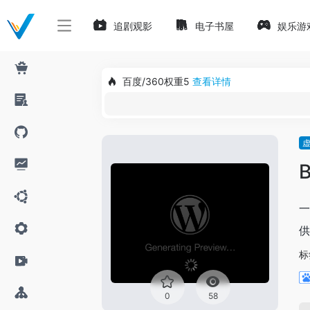
追剧观影
电子书屋
娱乐游
百度/360权重5
查看详情
B
一
供
标
0
58