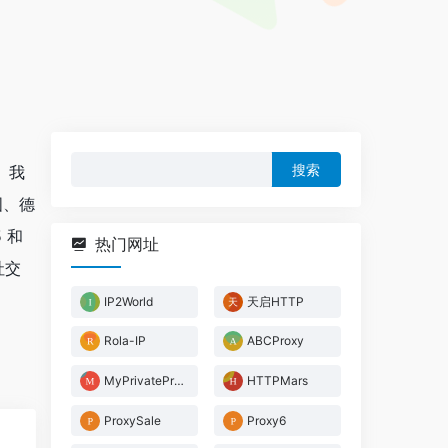
搜
史。我
索：
国、德
 和
热门网址
社交
IP2World
天启HTTP
Rola-IP
ABCProxy
MyPrivateProxy
HTTPMars
ProxySale
Proxy6