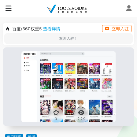
百度/360权重5
查看详情
立即入驻
欢迎入驻！
0
2.2K
追剧观影
动漫