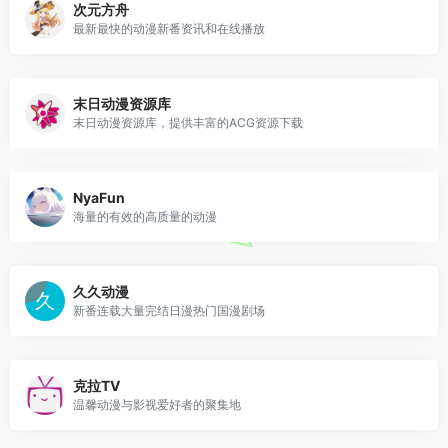
次元方舟
最新最快的动漫新番资讯和在线播放
末日动漫资源库
末日动漫资源库，提供丰富的ACG资源下载
NyaFun
海量的有效的高质量的动漫
久久动漫
新番连载大量完结日漫热门国漫剧场
克拉TV
温馨动漫与影视爱好者的聚集地