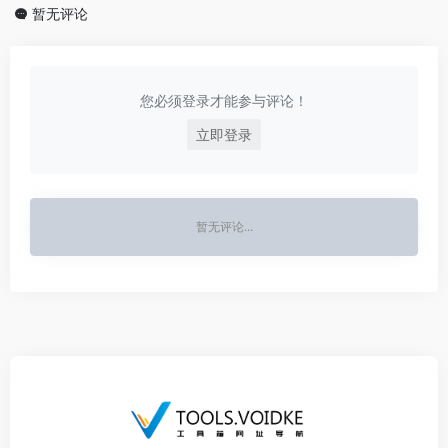
暂无评论
您必须登录才能参与评论！
立即登录
暂无评论...