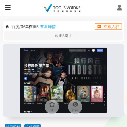
百度/360权重5
查看详情
立即入驻
欢迎入驻！
0
2.9K
追剧观影
在线观看