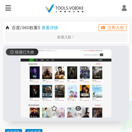
百度/360权重5
查看详情
立即入驻
欢迎入驻！
链接已失效
0
6.7K
追剧观影
在线观看