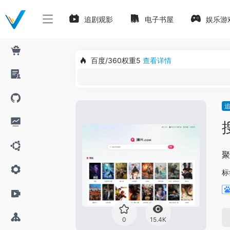
追剧观影
电子书屋
娱乐游
百度/360权重5
查看详情
聚
标
0
15.4K