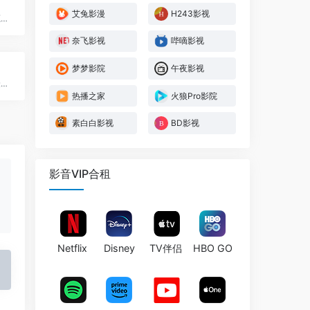
艾兔影漫
H243影视
提供海量免费高清影视资源，VIP会员可免费在线观看
奈飞影视
哔嘀影视
梦梦影院
午夜影视
提供免费高清影视，尽享最新电影与剧集
热播之家
火狼Pro影院
素白白影视
BD影视
影音VIP合租
Netflix
Disney
TV伴侣
HBO GO