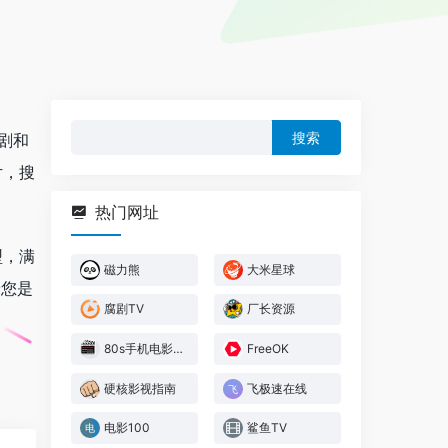
搜
剧和
索：
片，搜
热门网址
型，满
磁力熊
大米星球
论您是
腐剧TV
厂长资源
80s手机电影网
FreeOK
硬核影视指南
飞极速在线
电影100
鲨鱼TV