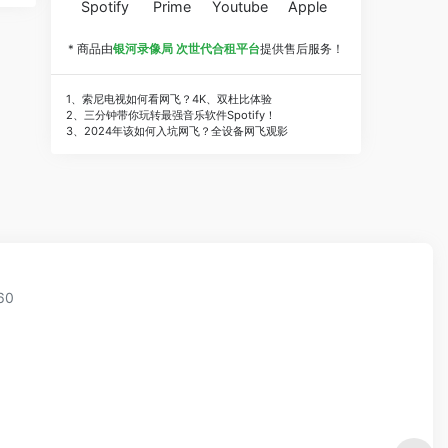
Spotify
Prime
Youtube
Apple
* 商品由
银河录像局 次世代合租平台
提供售后服务！
1、索尼电视如何看网飞？4K、双杜比体验
2、三分钟带你玩转最强音乐软件Spotify！
3、2024年该如何入坑网飞？全设备网飞观影
60