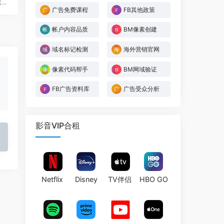
可帮您验证 Facebook 像素是否正常运行的工具
广告免费课程
FB其他政策
帐户内容品质
BM像素创建
域名标记检测
海外营销官网
像素代码帮手
BM网域验证
FB广告资料库
广告受众分析
影音VIP合租
Netflix
Disney
TV伴侣
HBO GO