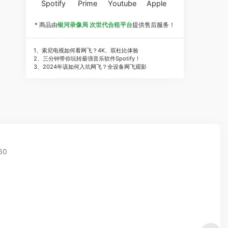
Spotify
Prime
Youtube
Apple
* 商品由
银河录像局 次世代合租平台
提供售后服务！
1、索尼电视如何看网飞？4K、双杜比体验
2、三分钟带你玩转最强音乐软件Spotify！
3、2024年该如何入坑网飞？全设备网飞观影
60