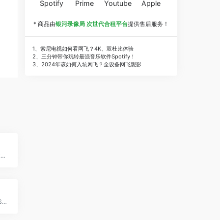
Spotify
Prime
Youtube
Apple
* 商品由
银河录像局 次世代合租平台
提供售后服务！
1、索尼电视如何看网飞？4K、双杜比体验
2、三分钟带你玩转最强音乐软件Spotify！
3、2024年该如何入坑网飞？全设备网飞观影
全球边缘云平台，助力企业出海
英国知名主机商家,提供VPS (机械盘和SSD，基于XEN，也有windows)