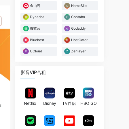
金山云
NameSilo
Dynadot
Contabo
微软云
Godaddy
Bluehost
HostGator
UCloud
Zenlayer
影音VIP合租
Netflix
Disney
TV伴侣
HBO GO