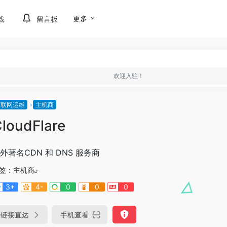
更多
戏
留言板
欢迎入驻！
互联网运维
主机商
loudFlare
外著名CDN 和 DNS 服务商
签：
主机商
3+
4-
0
0
0
链接直达
手机查看