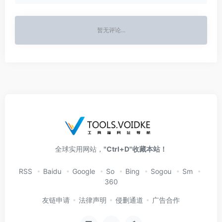
暂无评论...
全球实用网站，
"Ctrl+D"收藏本站！
RSS
Baidu
Google
So
Bing
Sogou
Sm
360
友链申请
法律声明
侵删通道
广告合作