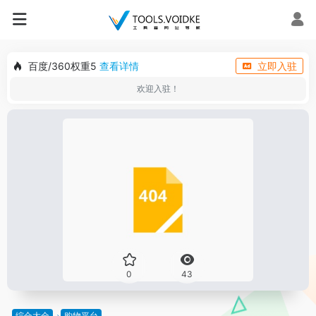
百度/360权重5
查看详情
立即入驻
欢迎入驻！
0
43
综合大全
购物平台