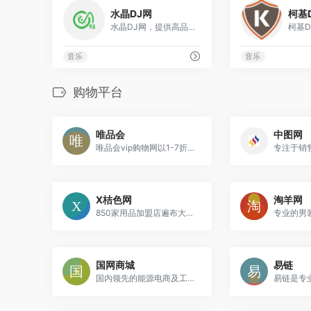
0
水晶DJ网
柯基
水晶DJ网，提供高品质正版DJ舞曲免费下载
音乐
音乐
购物平台
唯品会
中图网
唯品会vip购物网以1-7折超低折扣对全球各大品牌进行限时特卖
专注于销
X桔色网
淘羊网
850家用品加盟店遍布大江南北！
国网商城
易链
国内领先的能源电商及工业互联网云平台