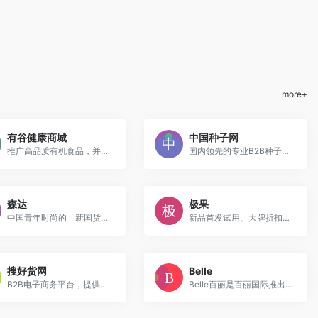
more+
有谷健康商城
中国种子网
推广高品质有机食品，并提供相关的有机生活服务和资讯
国内领先的专业B2B种子交易平台
森达
极果
中国青年时尚的「新国货」皮鞋标杆品牌
新品首发试用、大牌折扣推荐、大神购物心得
搜好货网
Belle
B2B电子商务平台，提供丰富的行业资讯、供应和求购信息
Belle百丽是百丽国际推出的一款品牌