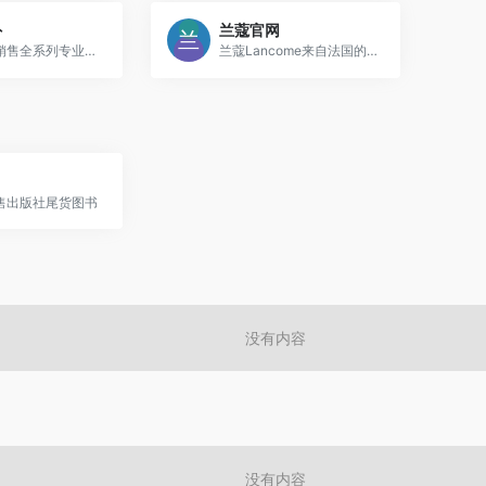
外
兰蔻官网
三夫户外销售全系列专业户外运动用品
兰蔻Lancome来自法国的世界知名美妆品牌
售出版社尾货图书
没有内容
没有内容