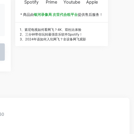
Spotify
Prime
Youtube
Apple
* 商品由
银河录像局 次世代合租平台
提供售后服务！
1、索尼电视如何看网飞？4K、双杜比体验
2、三分钟带你玩转最强音乐软件Spotify！
3、2024年该如何入坑网飞？全设备网飞观影
60