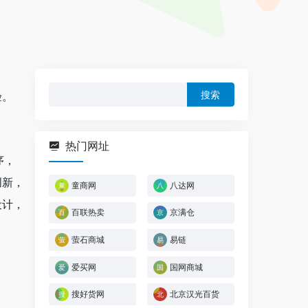
搜
验。
索：
热门网址
序，
创新，
童商网
八达网
设计，
百联热卖
京满仓
萤石商城
易链
爱买网
国网商城
搜好货网
北京汉光百货