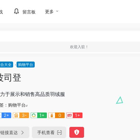
更多
戏
留言板
欢迎入驻！
综合大全
购物平台
波司登
力于展示和销售高品质羽绒服
签：
购物平台
2+
3-
1+
0
1+
链接直达
手机查看