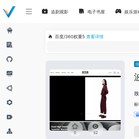
追剧观影
电子书屋
娱乐游
百度/360权重5
查看详情
致
标
0
52