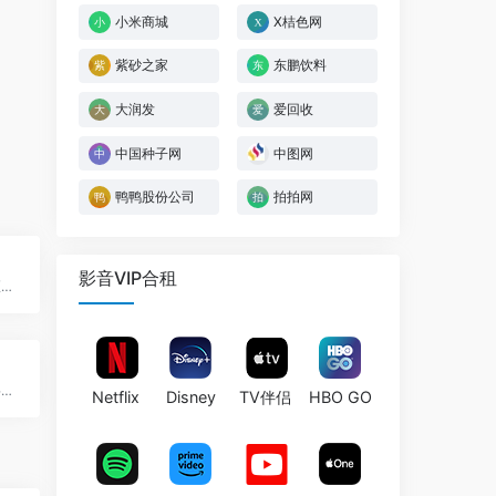
小米商城
X桔色网
紫砂之家
东鹏饮料
大润发
爱回收
中国种子网
中图网
鸭鸭股份公司
拍拍网
影音VIP合租
致力于全面整合江浙沪地区丰富的服装资源
永辉超市是中国大陆首批将生鲜农产品引进现代超市的流通企业之一
Netflix
Disney
TV伴侣
HBO GO