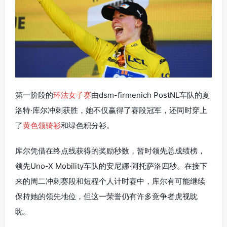
第一阶段的
环法女子赛
由dsm-firmenich PostNL车队的夏
洛特·库尔冲刺获胜，她不仅赢得了赛段冠军，还同时穿上
了
黄色领骑衫
和绿色积分衫。
库尔凭借在终点线获得的奖励秒数，暂时领先总成绩榜，
领先Uno-X Mobility车队的安尼娜·阿托萨洛四秒。在接下
来的周二冲刺赛段和短程个人计时赛中，库尔有可能继续
保持她的领先地位，但这一荣誉仍有许多竞争者虎视眈
眈。