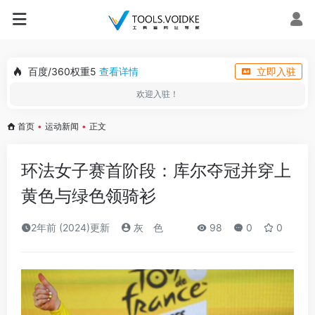
百度/360权重5
查看详情
立即入驻
欢迎入驻！
首页
•
运动新闻
•
正文
环法女子赛首阶段：库尔夺冠并穿上
黄色与绿色领骑衫
2年前 (2024)更新
灰ゝ色
98
0
0