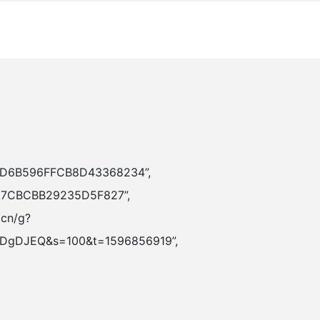
74D6B596FFCB8D43368234”,
187CBCBB29235D5F827”,
.cn/g?
DgDJEQ&s=100&t=1596856919”,