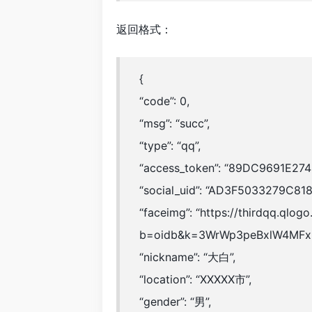
返回格式：
{
“code”: 0,
“msg”: “succ”,
“type”: “qq”,
“access_token”: “89DC9691E2
“social_uid”: “AD3F5033279C8
“faceimg”: “https://thirdqq.qlogo
b=oidb&k=3WrWp3peBxlW4MFx
“nickname”: “大白”,
“location”: “XXXXX市”,
“gender”: “男”,