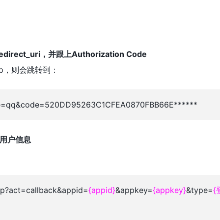
ct_uri，并跟上Authorization Code
php，则会跳转到：
ype=qq&code=520DD95263C1CFEA0870FBB66E******
获取用户信息
php?act=callback&appid=
{appid}
&appkey=
{appkey}
&type=
{