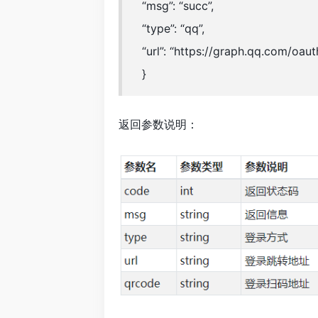
“msg”: “succ”,
“type”: “qq”,
“url”: “https://graph.qq.com/oa
}
返回参数说明：