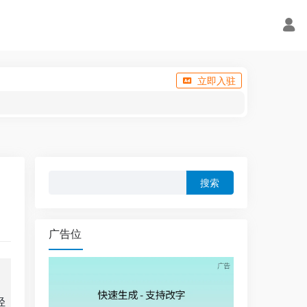
立即入驻
搜
索：
广告位
轻