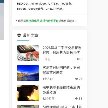
HBO GO、Prime video、GPT3.5、Poe会员、
Notion、Google账号、ChatGPT代充
* 商品由
银河录像局 次世代合租平台
提供售后服务！
最新文章
2026深圳二手房交易新政
解读，对出售方影响几何
3周前
8
买房首付比例详解，不同
资质首付差异
1个月前
28
法甲联赛他提前结束后的
多重考验
12个月前
38
陕西猕猴桃9月初上市【基