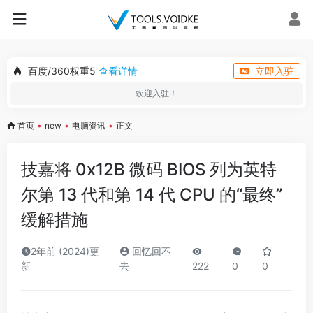
百度/360权重5
查看详情
立即入驻
欢迎入驻！
首页
•
new
•
电脑资讯
•
正文
技嘉将 0x12B 微码 BIOS 列为英特
尔第 13 代和第 14 代 CPU 的“最终”
缓解措施
2年前 (2024)更
回忆回不
新
去
222
0
0