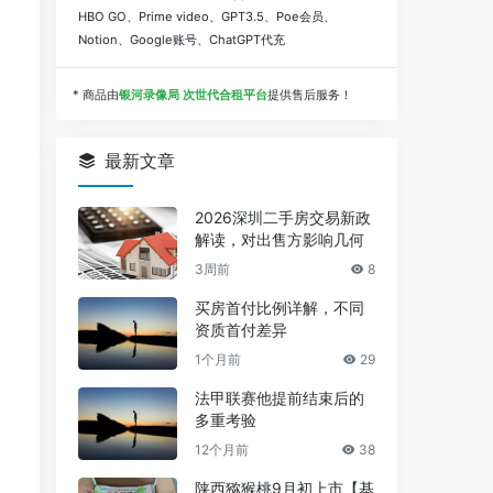
HBO GO、Prime video、GPT3.5、Poe会员、
Notion、Google账号、ChatGPT代充
* 商品由
银河录像局 次世代合租平台
提供售后服务！
最新文章
2026深圳二手房交易新政
解读，对出售方影响几何
3周前
8
买房首付比例详解，不同
资质首付差异
1个月前
29
法甲联赛他提前结束后的
多重考验
12个月前
38
陕西猕猴桃9月初上市【基