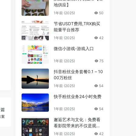
地供应】
1年前 (2025)
50
节省USDT费用,TRX购买
能量平台推荐
1年前 (2025)
42
微信小游戏-游戏入口
1年前 (2025)
75
抖音粉丝业务套餐0.1 – 10
00万粉丝
1年前 (2025)
54
快手粉丝业务24小时免费
1年前 (2025)
54
一篇
方案
邂逅艺术与文化：免费看
看影院带来的不仅是观影
享受，更是精神的共鸣
1年前 (2025)
42