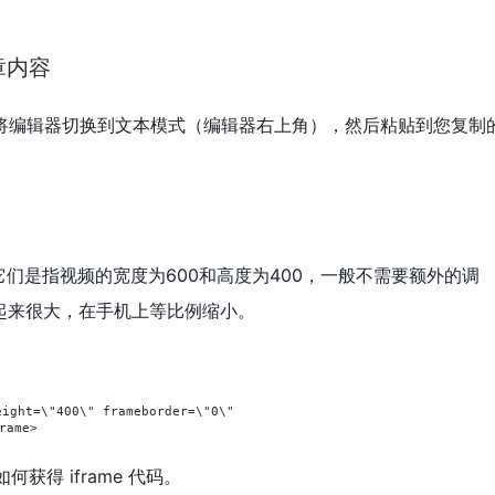
章内容
时，将编辑器切换到文本模式（编辑器右上角），然后粘贴到您复制
。
t=400 它们是指视频的宽度为600和高度为400，一般不需要额外的调
起来很大，在手机上等比例缩小。
ght=\"400\" frameborder=\"0\" 
rame>
获得 iframe 代码。