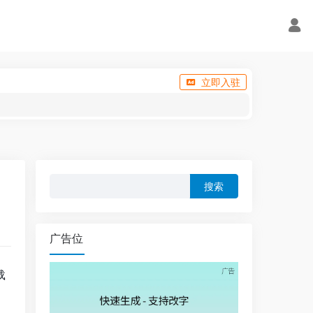
立即入驻
搜
索：
广告位
载