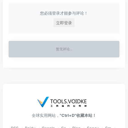
您必须登录才能参与评论！
立即登录
暂无评论...
全球实用网站，
"Ctrl+D"收藏本站！