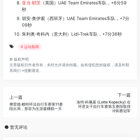
亚当·耶茨
（英国）UAE Team Emirates车队，+6分59
秒
胡安·奥伊索（西班牙）UAE Team Emirates车队，+7分
09秒
朱利奥·奇科内（意大利）Lidl-Trek车队，+7分36秒
# 运动新闻
©
版权声明
文章版权归作者所有，未经允许请勿转载。如有侵犯您的版权，请及时联
系我们→
侵删通道
。
下一篇
上一篇
洛特·科佩基 (Lotte Kopecky) 在
弗雷德·赖特环法自行车赛第11赛
环意女子自行车赛第五赛段取得
段出局，形容为生涯最糟糕一天
冲刺赛冠军
暂无评论