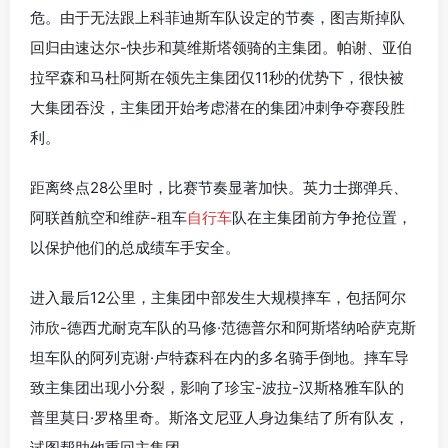
危。由于无法跟上科菲迪斯车队设定的节奏，图吉斯掉队
回归由速达尔-快步和莫维斯塔领骑的主集团。帕谢、亚伯
拉罕森和马杜阿斯在领先主集团仅11秒的优势下，很快被
大集团吞没，主集团开始考虑潜在的集团冲刺争夺赛段胜
利。
距离终点28公里时，比赛节奏显著加快。英力士掷弹兵、
阿联酋航空和维萨-租车
自行车
队在主集团前方争抢位置，
以保护他们的总成绩车手安全。
进入最后12公里，主集团中部发生大规模摔车，包括阿尔
沛欣-德西尤耐克车队的马修·范德普尔和阿斯塔纳哈萨克斯
坦车队的阿列克谢·卢特森科在内的多名骑手倒地。摔车导
致主集团出现小分裂，影响了珍宝-波拉-汉斯格雅车队的
普里莫日·罗格里奇。斯洛文尼亚人身边集结了所有队友，
试图帮助他重回主集团。