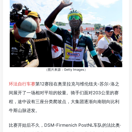
（图片来源：Getty Images）
环法自行车赛
第12赛段在奥里拉克与维伦纽夫-苏尔-洛之
间展开了一场相对平坦的较量。骑手们面对203公里的赛
程，途中设有三座分类爬坡点，大集团逐渐向南朝向比利
牛斯山脉进发。
比赛开始后不久，DSM-Firmenich PostNL车队的法比奥·