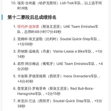
瑞安·吉布森（哈萨克斯坦）Lidl-Trek车队，以上选手同
时冲线
第十二赛段后总成绩排名
塔代伊·波加查
（斯洛文尼亚）UAE Team Emirates车
队，总用时49小时17分49秒
雷姆科·埃文波勒（比利时）Soudal Quick-Step车队，
+1分06秒
乔纳斯·温格高（丹麦）Visma-Lease a Bike车队，+1分
14秒
若昂·阿尔梅达（葡萄牙）UAE Team Emirates车队，+4
分20秒
卡洛斯·罗德里格斯（西班牙）Ineos Grenadiers车队，
+4分40秒
普里莫日·罗格里奇（斯洛文尼亚）Red Bull-Bora-
Hansgrohe车队，+2分15秒
米克尔·兰达（西班牙）Soudal-Quick Step车队，+5分
38秒