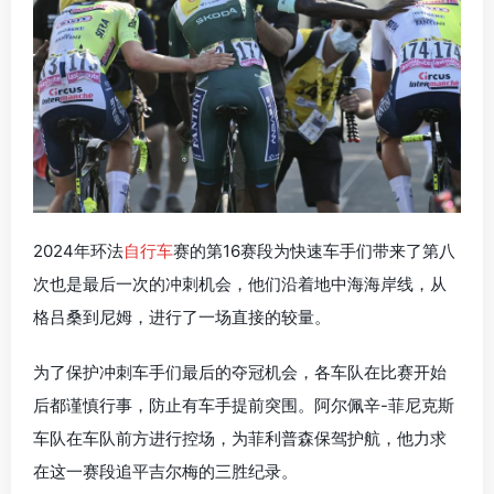
2024年环法
自行车
赛的第16赛段为快速车手们带来了第八
次也是最后一次的冲刺机会，他们沿着地中海海岸线，从
格吕桑到尼姆，进行了一场直接的较量。
为了保护冲刺车手们最后的夺冠机会，各车队在比赛开始
后都谨慎行事，防止有车手提前突围。阿尔佩辛-菲尼克斯
车队在车队前方进行控场，为菲利普森保驾护航，他力求
在这一赛段追平吉尔梅的三胜纪录。