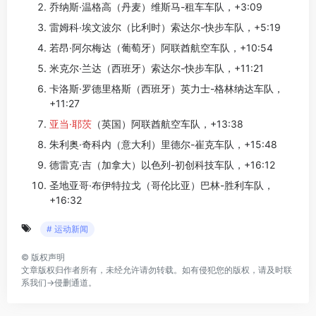
乔纳斯·温格高（丹麦）维斯马-租车车队，+3:09
雷姆科·埃文波尔（比利时）索达尔-快步车队，+5:19
若昂·阿尔梅达（葡萄牙）阿联酋航空车队，+10:54
米克尔·兰达（西班牙）索达尔-快步车队，+11:21
卡洛斯·罗德里格斯（西班牙）英力士-格林纳达车队，
+11:27
亚当·耶茨
（英国）阿联酋航空车队，+13:38
朱利奥·奇科内（意大利）里德尔-崔克车队，+15:48
德雷克·吉（加拿大）以色列-初创科技车队，+16:12
圣地亚哥·布伊特拉戈（哥伦比亚）巴林-胜利车队，
+16:32
# 运动新闻
©
版权声明
文章版权归作者所有，未经允许请勿转载。如有侵犯您的版权，请及时联
系我们→
侵删通道
。