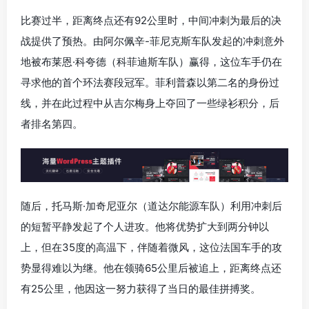
比赛过半，距离终点还有92公里时，中间冲刺为最后的决
战提供了预热。由阿尔佩辛-菲尼克斯车队发起的冲刺意外
地被布莱恩·科夸德（科菲迪斯车队）赢得，这位车手仍在
寻求他的首个环法赛段冠军。菲利普森以第二名的身份过
线，并在此过程中从吉尔梅身上夺回了一些绿衫积分，后
者排名第四。
随后，托马斯·加奇尼亚尔（道达尔能源车队）利用冲刺后
的短暂平静发起了个人进攻。他将优势扩大到两分钟以
上，但在35度的高温下，伴随着微风，这位法国车手的攻
势显得难以为继。他在领骑65公里后被追上，距离终点还
有25公里，他因这一努力获得了当日的最佳拼搏奖。