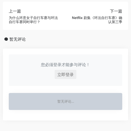
上一篇
下一篇
为什么环意女子自行车赛与环法
Netflix 剧集《环法自行车赛》确
自行车赛同时举行？
认第三季
暂无评论
您必须登录才能参与评论！
立即登录
暂无评论...