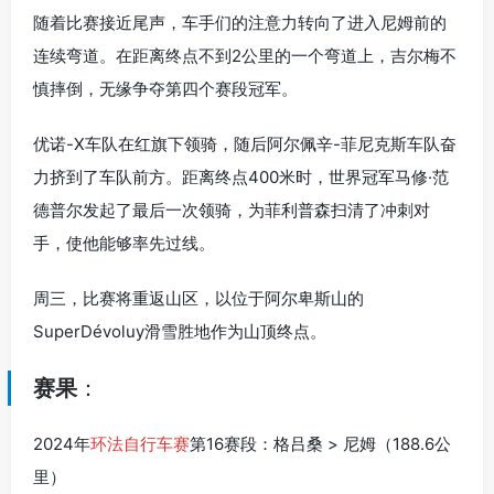
随着比赛接近尾声，车手们的注意力转向了进入尼姆前的
连续弯道。在距离终点不到2公里的一个弯道上，吉尔梅不
慎摔倒，无缘争夺第四个赛段冠军。
优诺-X车队在红旗下领骑，随后阿尔佩辛-菲尼克斯车队奋
力挤到了车队前方。距离终点400米时，世界冠军马修·范
德普尔发起了最后一次领骑，为菲利普森扫清了冲刺对
手，使他能够率先过线。
周三，比赛将重返山区，以位于阿尔卑斯山的
SuperDévoluy滑雪胜地作为山顶终点。
赛果
：
2024年
环法自行车赛
第16赛段：格吕桑 > 尼姆（188.6公
里）