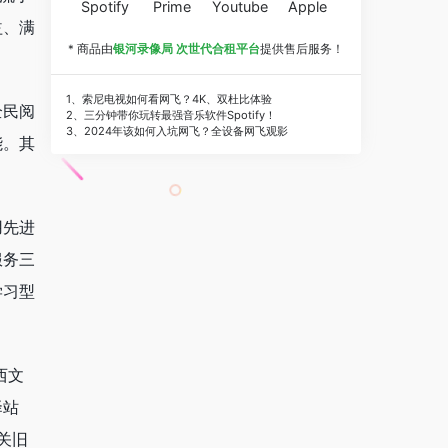
Spotify
Prime
Youtube
Apple
益、满
* 商品由
银河录像局 次世代合租平台
提供售后服务！
1、索尼电视如何看网飞？4K、双杜比体验
全民阅
2、三分钟带你玩转最强音乐软件Spotify！
3、2024年该如何入坑网飞？全设备网飞观影
能。其
用先进
服务三
学习型
西文
驿站
关旧