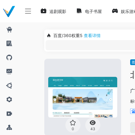
追剧观影
电子书屋
娱乐游
百度/360权重5
查看详情
广
标
0
43