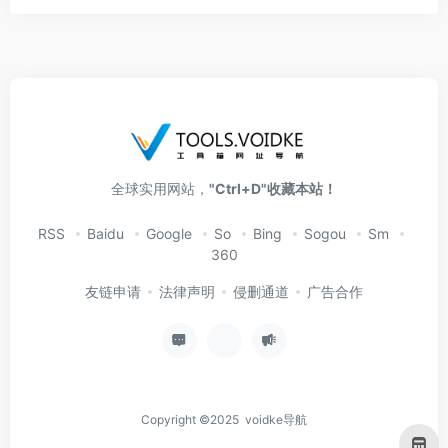
全球实用网站，
"Ctrl+D"收藏本站！
RSS
Baidu
Google
So
Bing
Sogou
Sm
360
友链申请
法律声明
侵删通道
广告合作
Copyright ©2025 voidke导航