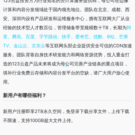
123云盘投资方为行业知名的云计算服务提供商，母公司在边缘
计算和内容分发领域处于国内领先地位。团队在北京、成都、西
安、深圳均设有产品研发和运维服务中心，拥有互联网大厂从业
经验的技术型人才数百位，管理储备带宽规模数十TB，长期为
阿
里、腾讯、百度、字节跳动、快手、爱奇艺、优酷、B站、芒果
TV、金山云、京东云
等互联网头部企业提供安全可信的CDN加速
服务。团队背靠自身技术研发能力和网络资源优势，投入重金打
造的123云盘产品未来将成为母公司完善产业链条的重点项目，
填补行业免费云存储和内容分发平台的空缺，请广大用户放心使
用。
新用户有哪些福利？
新用户注册即享2TB永久空间，免登录下载分享文件，上传下载
不限速，支持100GB超大文件上传。