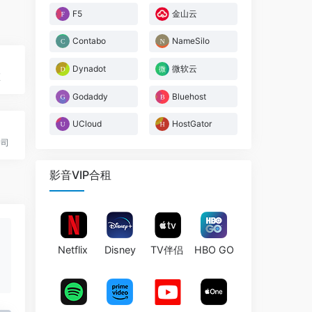
F5
金山云
Contabo
NameSilo
Dynadot
微软云
区
Godaddy
Bluehost
UCloud
HostGator
公司
影音VIP合租
Netflix
Disney
TV伴侣
HBO GO