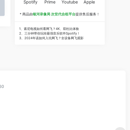
Spotify
Prime
Youtube
Apple
* 商品由
银河录像局 次世代合租平台
提供售后服务！
1、索尼电视如何看网飞？4K、双杜比体验
2、三分钟带你玩转最强音乐软件Spotify！
3、2024年该如何入坑网飞？全设备网飞观影
60