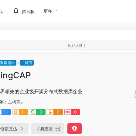
更多
戏
留言板
欢迎入驻！
互联网运维
主机商
PingCAP
界领先的企业级开源分布式数据库企业
签：
主机商
1+
1-
0
0
0
链接直达
手机查看