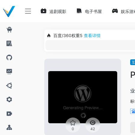
追剧观影
电子书屋
娱乐游
百度/360权重5
查看详情
业
标
0
42